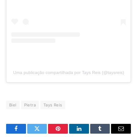
Uma publicação compartilhada por Tays Reis (@taysreis)
Biel
Pietra
Tays Reis
Facebook
Twitter
Pinterest
LinkedIn
Tumblr
E-