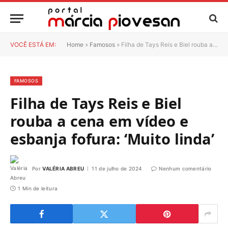
VOCÊ ESTÁ EM:
Home
»
Famosos
»
Filha de Tays Reis e Biel rouba a cena em vídeo e esbanja fofura: ‘Muito linda’
FAMOSOS
Filha de Tays Reis e Biel
rouba a cena em vídeo e
esbanja fofura: ‘Muito linda’
Por
VALÉRIA ABREU
11 de julho de 2024
Nenhum comentário
1 Min de leitura