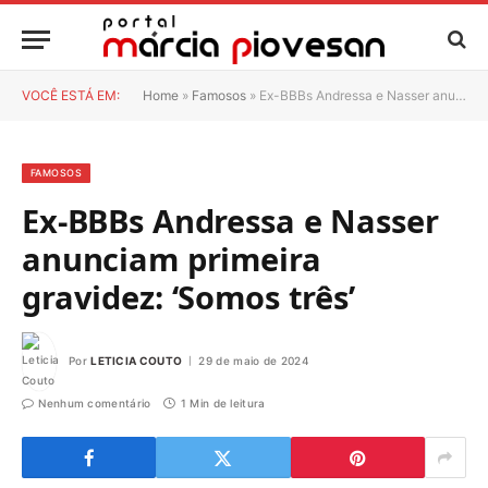
VOCÊ ESTÁ EM:
Home
»
Famosos
»
Ex-BBBs Andressa e Nasser anunciam primeira gravidez: ‘Somos três’
FAMOSOS
Ex-BBBs Andressa e Nasser
anunciam primeira
gravidez: ‘Somos três’
Por
LETICIA COUTO
29 de maio de 2024
Nenhum comentário
1 Min de leitura