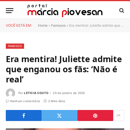
VOCÊ ESTÁ EM:
Home
»
Famosos
»
Era mentira! Juliette admite que enganou os fãs: ‘Não é real’
FAMOSOS
Era mentira! Juliette admite
que enganou os fãs: ‘Não é
real’
Por
LETICIA COUTO
20 de janeiro de 2025
Nenhum comentário
2 Mins lidos