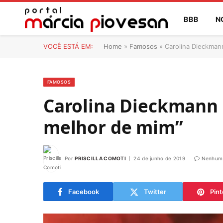
BBB
N
VOCÊ ESTÁ EM:
Home
»
Famosos
»
Carolina Dieckman
FAMOSOS
Carolina Dieckmann p
melhor de mim”
Por
PRISCILLA COMOTI
24 de junho de 2019
Nenhum 
Facebook
Twitter
Pint