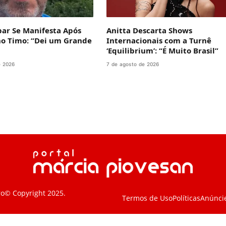
bar Se Manifesta Após
Anitta Descarta Shows
no Timo: “Dei um Grande
Internacionais com a Turnê
‘Equilibrium’: “É Muito Brasil”
e 2026
7 de agosto de 2026
ro© Copyright 2025.
Termos de Uso
Políticas
Anúnci