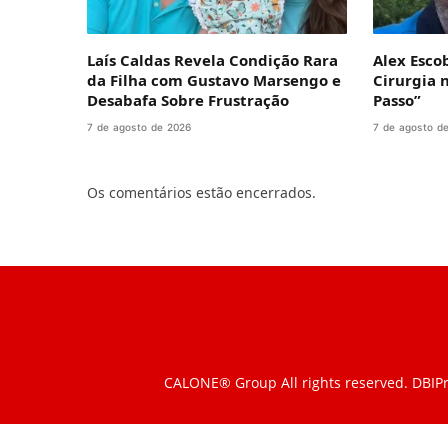
Laís Caldas Revela Condição Rara
Alex Esco
da Filha com Gustavo Marsengo e
Cirurgia 
Desabafa Sobre Frustração
Passo”
7 de agosto de 2026
7 de agosto d
Os comentários estão encerrados.
CALONE® Group
All rights reserved. DBIP