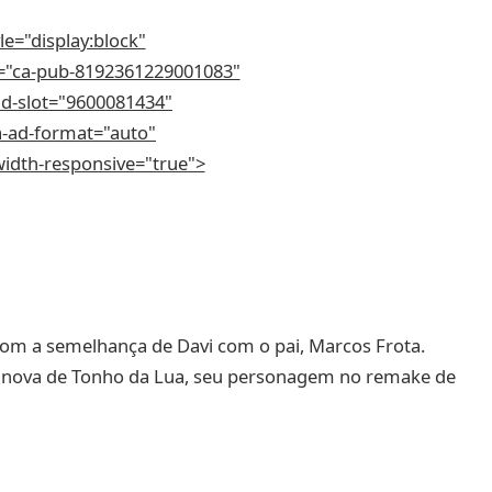
le="display:block"
t="ca-pub-8192361229001083"
ad-slot="9600081434"
a-ad-format="auto"
-width-responsive="true">
om a semelhança de Davi com o pai, Marcos Frota.
 nova de Tonho da Lua, seu personagem no remake de