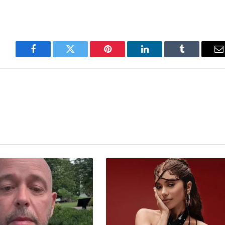
Facebook
Twitter
Pinterest
LinkedIn
Tumblr
E
m