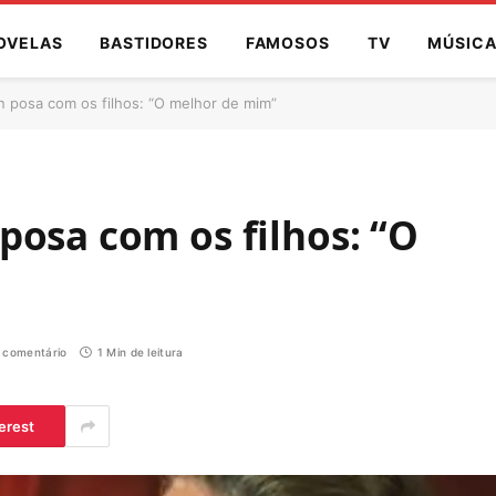
OVELAS
BASTIDORES
FAMOSOS
TV
MÚSIC
n posa com os filhos: “O melhor de mim”
osa com os filhos: “O
comentário
1 Min de leitura
erest