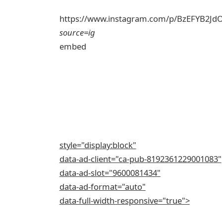
https://www.instagram.com/p/BzEFYB2J
source=ig
embed
style="display:block"
data-ad-client="ca-pub-8192361229001083"
data-ad-slot="9600081434"
data-ad-format="auto"
data-full-width-responsive="true">