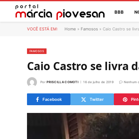
BBB
N
VOCÊ ESTÁ EM:
Home
»
Famosos
»
Caio Castro se livr
FAMOSOS
Caio Castro se livra 
Por
PRISCILLA COMOTI
16 de julho de 2019
Nenhum c
Facebook
Twitter
Pint