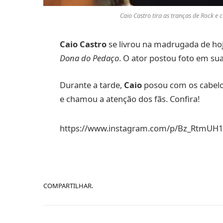
Caio Castro tira as tranças de Rock 
Caio Castro
se livrou na madrugada de hoj
Dona do Pedaço
. O ator postou foto em sua
Durante a tarde,
Caio
posou com os cabelo
e chamou a atenção dos fãs. Confira!
https://www.instagram.com/p/Bz_RtmUH
COMPARTILHAR.