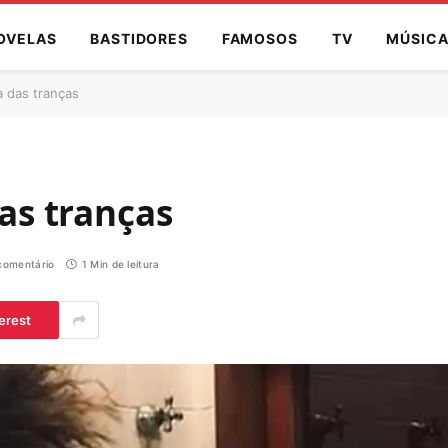
OVELAS
BASTIDORES
FAMOSOS
TV
MÚSIC
a das tranças
das tranças
omentário
1 Min de leitura
erest