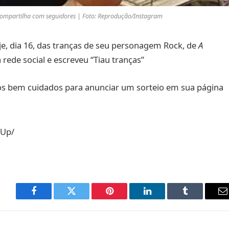
e compartilha com seguidores | Foto: Reprodução/Instagram
e, dia 16, das tranças de seu personagem Rock, de
A
 rede social e escreveu “Tiau tranças”
s bem cuidados para anunciar um sorteio em sua página
1Up/
Facebook
Twitter
Pinterest
LinkedIn
Tumblr
E
m