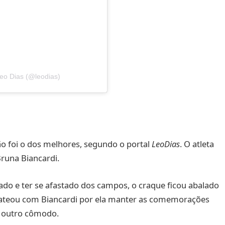
eo Dias (@leodias)
o foi o dos melhores, segundo o portal
LeoDias
. O atleta
runa Biancardi.
ado e ter se afastado dos campos, o craque ficou abalado
hateou com Biancardi por ela manter as comemorações
m outro cômodo.