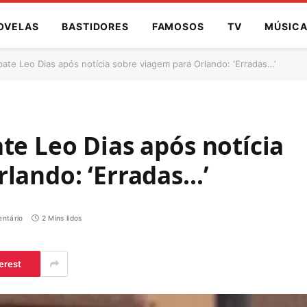
OVELAS
BASTIDORES
FAMOSOS
TV
MÚSIC
bate Leo Dias após notícia sobre viagem para Orlando: ‘Erradas…’
te Leo Dias após notícia
lando: ‘Erradas…’
ntário
2 Mins lidos
erest