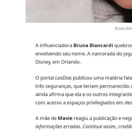
Bruna Bia
A influenciadora
Bruna Biancardi
quebrou 
envolvendo seu nome. A namorada do jo
Disney, em Orlando.
O portal
LeoDias
publicou uma matéria fala
três seguranças, que teriam permanecido 
ainda afirma que ela e os outros integrant
com acesso a espaços privilegiados em de
A mãe de
Mavie
reagiu a publicação e neg
informações erradas. Continue assim, credibi