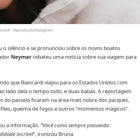
ncardi - Reprodução/Instagram
o silêncio e se pronunciou sobre os novos boatos
gador
Neymar
rebateu uma notícia sobre sua viagem para
ndo que Biancardi viajou para os Estados Unidos com
ao lado dela o tempo todo, e duas babás. A reportagem
es do passeio ficaram na área mais nobre dos parques,
sfiles, queima de fogos e outros “momentos mágicos”.
ou a informação.
“Você como sempre passando
lidade incrível
“, ironizou Bruna.