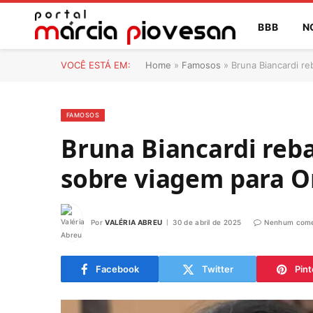
BBB
N
VOCÊ ESTÁ EM:
Home
»
Famosos
»
Bruna Biancardi re
FAMOSOS
Bruna Biancardi reba
sobre viagem para Or
Por
VALÉRIA ABREU
30 de abril de 2025
Nenhum come
Facebook
Twitter
Pint