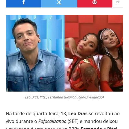
Leo Dias, Pitel, Fernanda (Reprodução/Divulgação)
Na tarde de quarta-feira, 18,
Leo Dias
se revoltou ao
vivo durante o
Fofocalizando
(SBT) e mandou deixou
um recado direto para as ex-BBBs
Fernanda
e
Pitel
.