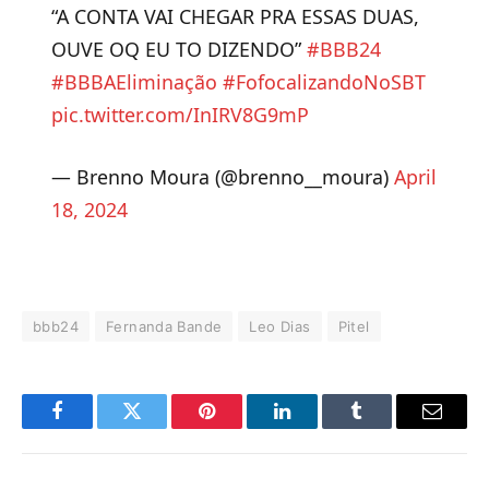
“A CONTA VAI CHEGAR PRA ESSAS DUAS,
OUVE OQ EU TO DIZENDO”
#BBB24
#BBBAEliminação
#FofocalizandoNoSBT
pic.twitter.com/InIRV8G9mP
— Brenno Moura (@brenno__moura)
April
18, 2024
bbb24
Fernanda Bande
Leo Dias
Pitel
Facebook
Twitter
Pinterest
LinkedIn
Tumblr
E-
mail