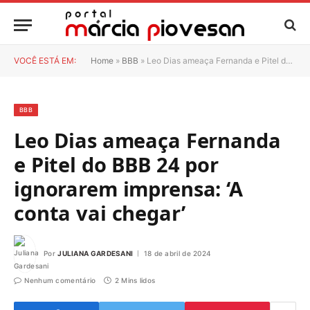
VOCÊ ESTÁ EM:
Home
»
BBB
»
Leo Dias ameaça Fernanda e Pitel do BBB 24 por ignorarem imprensa: ‘A conta vai chegar’
BBB
Leo Dias ameaça Fernanda
e Pitel do BBB 24 por
ignorarem imprensa: ‘A
conta vai chegar’
Por
JULIANA GARDESANI
18 de abril de 2024
Nenhum comentário
2 Mins lidos