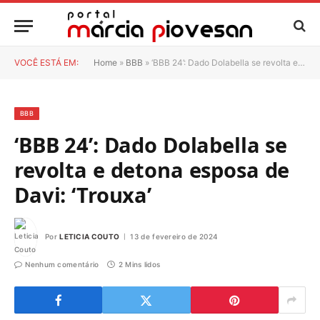
VOCÊ ESTÁ EM:
Home
»
BBB
»
‘BBB 24’: Dado Dolabella se revolta e detona esposa de Davi: ‘Trouxa’
BBB
‘BBB 24’: Dado Dolabella se
revolta e detona esposa de
Davi: ‘Trouxa’
Por
LETICIA COUTO
13 de fevereiro de 2024
Nenhum comentário
2 Mins lidos