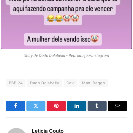
Story de Dado Dolabella – Reprodução/Instagram
BBB 24
Dado Dolabella
Davi
Mani Reggo
Facebook
Twitter
Pinterest
LinkedIn
Tumblr
E-
mail
Leticia Couto