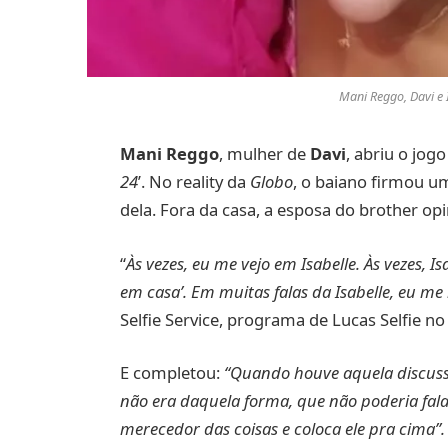
Mani Reggo, Davi e
Mani Reggo
, mulher de
Davi
, abriu o jo
24
’. No reality da
Globo
, o baiano firmou u
dela. Fora da casa, a esposa do brother opi
“
Às vezes, eu me vejo em Isabelle. Às vezes, Isa
em casa’. Em muitas falas da Isabelle, eu me 
Selfie Service, programa de Lucas Selfie n
E completou:
“Quando houve aquela discussã
não era daquela forma, que não poderia falar 
merecedor das coisas e coloca ele pra cima”.