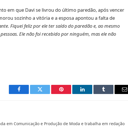
o em que Davi se livrou do último paredão, após vencer
morou sozinho a vitória e a esposa apontou a falta de
te. Fiquei feliz por ele ter saído do paredão e, ao mesmo
 pessoas. Ele não foi recebido por ninguém, mas ele não
Facebook
Twitter
Pinterest
LinkedIn
Tumblr
E
m
ada em Comunicação e Produção de Moda e trabalha em redação