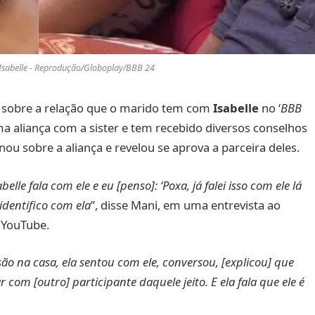
 Isabelle - Reprodução/Globoplay/BBB 24
go sobre a relação que o marido tem com
Isabelle
no ‘
BBB
ma aliança com a sister e tem recebido diversos conselhos
nou sobre a aliança e revelou se aprova a parceira deles.
belle fala com ele e eu [penso]: ‘Poxa, já falei isso com ele lá
identifico com ela
”, disse Mani, em uma entrevista ao
o YouTube.
o na casa, ela sentou com ele, conversou, [explicou] que
com [outro] participante daquele jeito. E ela fala que ele é