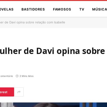
OVELAS
BASTIDORES
FAMOSOS
TV
MÚSIC
er de Davi opina sobre relação com Isabelle
ulher de Davi opina sobre
omentário
2 Mins lidos
erest