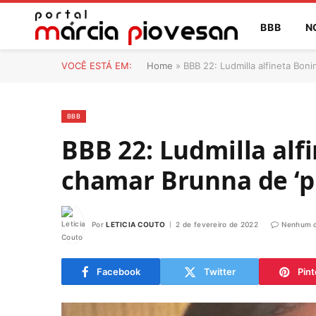
BBB
N
VOCÊ ESTÁ EM:
Home
»
BBB 22: Ludmilla alfineta Bon
BBB
BBB 22: Ludmilla alf
chamar Brunna de ‘p
Por
LETICIA COUTO
2 de fevereiro de 2022
Nenhum c
Facebook
Twitter
Pint