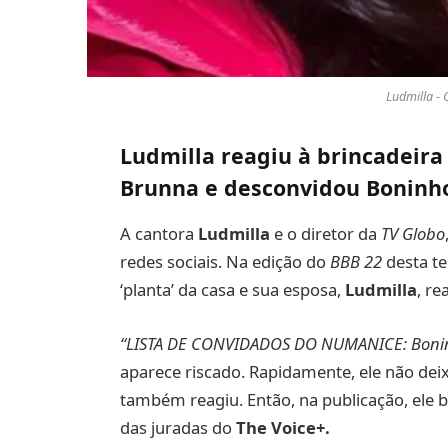
Ludmilla - 
Ludmilla reagiu à brincadeira 
Brunna e desconvidou Boninho
A cantora
Ludmilla
e o diretor da
TV Globo
redes sociais. Na edição do
BBB 22
desta te
‘planta’ da casa e sua esposa,
Ludmilla
, re
“LISTA DE CONVIDADOS DO NUMANICE: Boni
aparece riscado. Rapidamente, ele não dei
também reagiu. Então, na publicação, ele 
das juradas do
The Voice+.