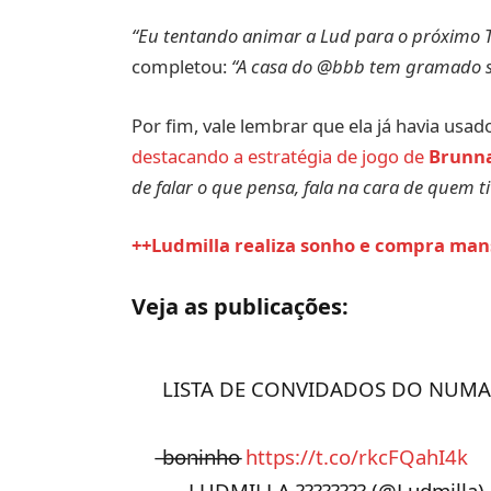
“Eu tentando animar a Lud para o próximo T
completou:
“A casa do @bbb tem gramado sin
Por fim, vale lembrar que ela já havia usad
destacando a estratégia de jogo de
Brunn
de falar o que pensa, fala na cara de quem t
++Ludmilla realiza sonho e compra man
Veja as publicações:
LISTA DE CONVIDADOS DO NUMA
̶b̶o̶n̶i̶n̶h̶o̶
https://t.co/rkcFQahI4k
— LUDMILLA ???????? (@Ludmilla)