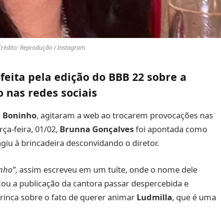
Crédito: Reprodução / Instagram
feita pela edição do BBB 22 sobre a
 nas redes sociais
,
Boninho
, agitaram a web ao trocarem provocações nas
rça-feira, 01/02,
Brunna Gonçalves
foi apontada como
agiu à brincadeira desconvidando o diretor.
nho”
, assim escreveu em um tuíte, onde o nome dele
xou a publicação da cantora passar despercebida e
brinca sobre o fato de querer animar
Ludmilla
, que é uma