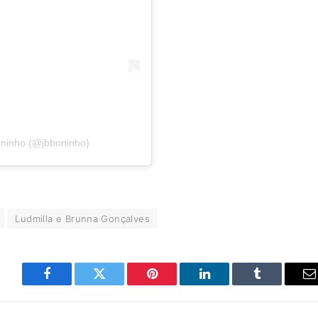
oninho (@jbboninho)
Ludmilla e Brunna Gonçalves
Facebook
Twitter
Pinterest
LinkedIn
Tumblr
E
m