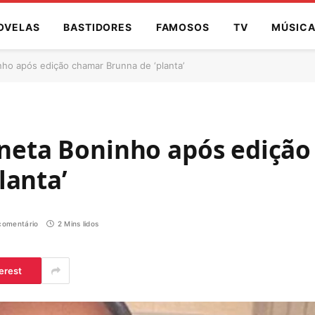
OVELAS
BASTIDORES
FAMOSOS
TV
MÚSIC
inho após edição chamar Brunna de ‘planta’
ineta Boninho após edição
lanta’
omentário
2 Mins lidos
erest