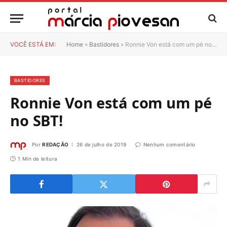
VOCÊ ESTÁ EM:
Home
»
Bastidores
»
Ronnie Von está com um pé no SBT!
BASTIDORES
Ronnie Von está com um pé
no SBT!
Por
REDAÇÃO
26 de julho de 2019
Nenhum comentário
1 Min de leitura