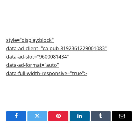
style="display:block"
data-ad-client="ca-pub-8192361229001083"
data-ad-slot="9600081434"
data-ad-format="auto"
data-full-width-responsive="true">
Facebook
Twitter
Pinterest
LinkedIn
Tumblr
E-
mail