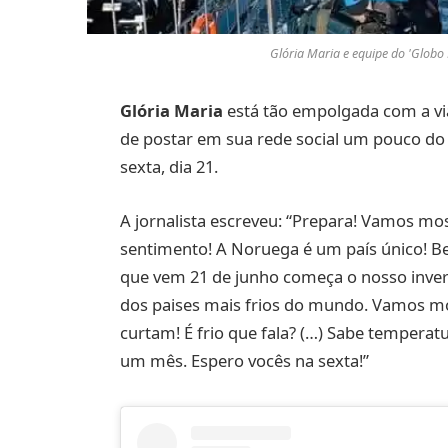
Glória Maria e equipe do 'Glob
Glória Maria
está tão empolgada com a vi
de postar em sua rede social um pouco do q
sexta, dia 21.
A jornalista escreveu: “Prepara! Vamos mo
sentimento! A Noruega é um país único! Ber
que vem 21 de junho começa o nosso inve
dos paises mais frios do mundo. Vamos mo
curtam! É frio que fala? (…) Sabe tempera
um mês. Espero vocês na sexta!”