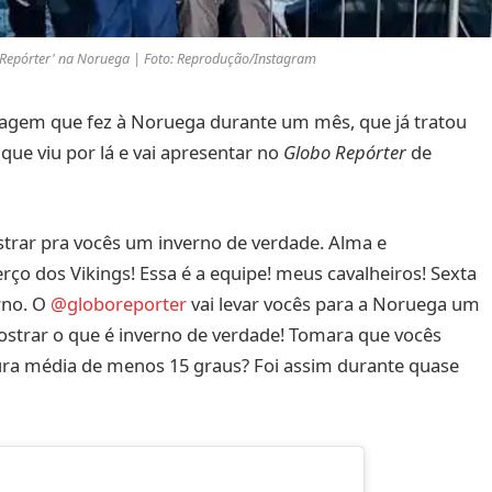
o Repórter' na Noruega | Foto: Reprodução/Instagram
agem que fez à Noruega durante um mês, que já tratou
ue viu por lá e vai apresentar no
Globo Repórter
de
strar pra vocês um inverno de verdade. Alma e
ço dos Vikings! Essa é a equipe! meus cavalheiros! Sexta
rno. O
@globoreporter
vai levar vocês para a Noruega um
strar o que é inverno de verdade! Tomara que vocês
tura média de menos 15 graus? Foi assim durante quase