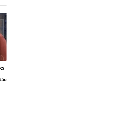
 R$
tão