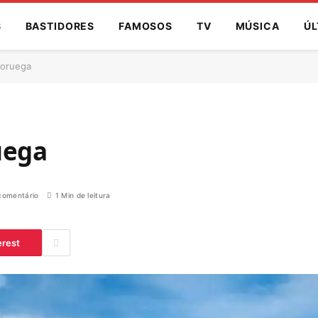
S
BASTIDORES
FAMOSOS
TV
MÚSICA
ÚL
Noruega
uega
omentário
1 Min de leitura
erest