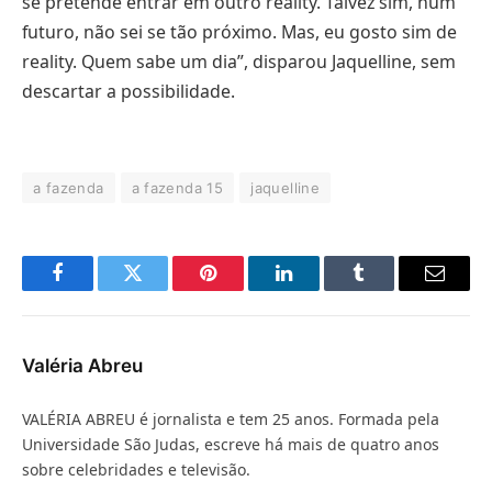
se pretende entrar em outro reality. Talvez sim, num
futuro, não sei se tão próximo. Mas, eu gosto sim de
reality. Quem sabe um dia”, disparou Jaquelline, sem
descartar a possibilidade.
a fazenda
a fazenda 15
jaquelline
Facebook
Twitter
Pinterest
LinkedIn
Tumblr
E-
mail
Valéria Abreu
VALÉRIA ABREU é jornalista e tem 25 anos. Formada pela
Universidade São Judas, escreve há mais de quatro anos
sobre celebridades e televisão.