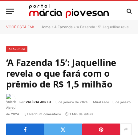
VOCÊ ESTÁ EM:
Home
»
A Fazenda
»
‘A Fazenda 15’: Jaquelline revela o que fará com o prêmio de R$ 1,5 milhão
A FAZENDA
‘A Fazenda 15’: Jaquelline
revela o que fará com o
prêmio de R$ 1,5 milhão
Por
VALÉRIA ABREU
3 de janeiro de 2024
Atualizado:
3 de janeiro
de 2024
Nenhum comentário
1 Min de leitura