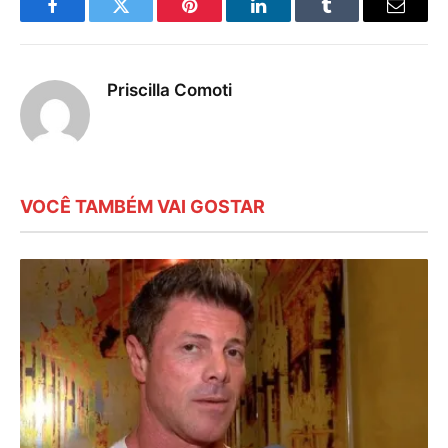
Facebook
Twitter
Pinterest
LinkedIn
Tumblr
E-
mail
Priscilla Comoti
VOCÊ TAMBÉM VAI GOSTAR