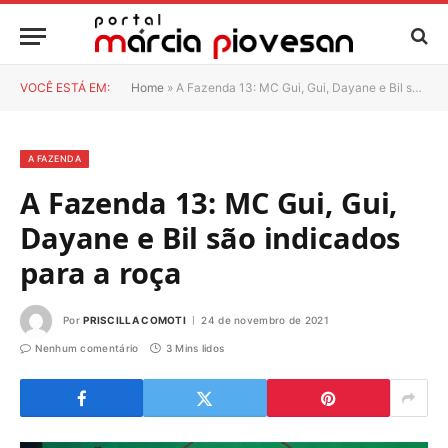
VOCÊ ESTÁ EM:
Home
»
A Fazenda 13: MC Gui, Gui, Dayane e Bil são indicados para a roça
A FAZENDA
A Fazenda 13: MC Gui, Gui,
Dayane e Bil são indicados
para a roça
Por
PRISCILLA COMOTI
24 de novembro de 2021
Nenhum comentário
3 Mins lidos