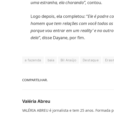
uma estranha, ela chorando”,
contou.
Logo depois, ela completou: “
Ele é podre c
homem que tem relações com você todos os di
porque vou entrar em um reality’ e no outro
dela”
, disse Dayane, por fim.
a fazenda
baia
Bil Araújo
Destaque
Eras
COMPARTILHAR.
Valéria Abreu
VALÉRIA ABREU é jornalista e tem 25 anos. Formada p