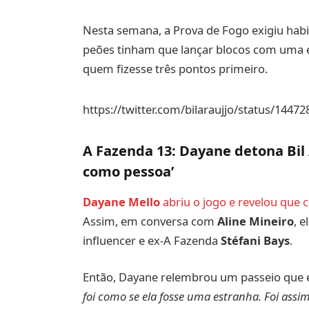
Nesta semana, a Prova de Fogo exigiu habil
peões tinham que lançar blocos com uma es
quem fizesse três pontos primeiro.
https://twitter.com/bilaraujjo/status/144
A Fazenda 13: Dayane detona Bil 
como pessoa’
Dayane Mello
abriu o jogo e revelou que 
Assim, em conversa com
Aline Mineiro
, e
influencer e ex-A Fazenda
Stéfani Bays
.
Então, Dayane relembrou um passeio que e
foi como se ela fosse uma estranha. Foi assi