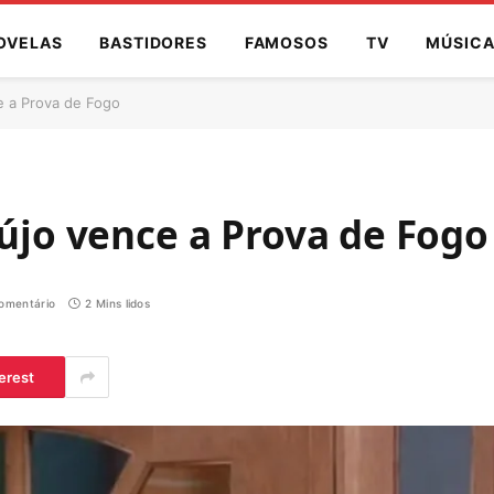
OVELAS
BASTIDORES
FAMOSOS
TV
MÚSIC
e a Prova de Fogo
aújo vence a Prova de Fogo
omentário
2 Mins lidos
erest