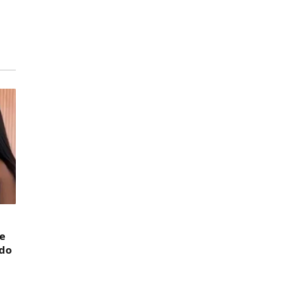
 e
 do