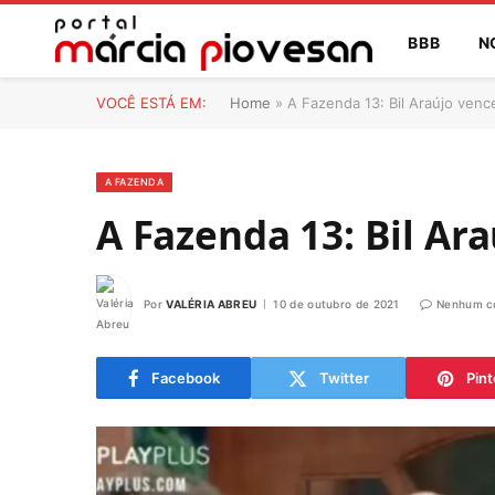
BBB
N
VOCÊ ESTÁ EM:
Home
»
A Fazenda 13: Bil Araújo venc
A FAZENDA
A Fazenda 13: Bil Ar
Por
VALÉRIA ABREU
10 de outubro de 2021
Nenhum c
Facebook
Twitter
Pint