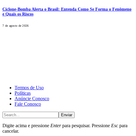
Ciclone-Bomba Alerta o Brasil: Entenda Como Se Forma o Fenômeno
e Quais os Riscos
7 de agosto de 2026
CALONE® Group
All rights reserved. DBIPro© Copyright 2025.
Termos de Uso
Políticas
Anúncie Conosco
Fale Conosco
Enviar
Digite acima e pressione
Enter
para pesquisar. Pressione
Esc
para
cancelar.