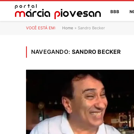
BBB
N
VOCÊ ESTÁ EM:
Home
»
Sandro Becker
NAVEGANDO:
SANDRO BECKER