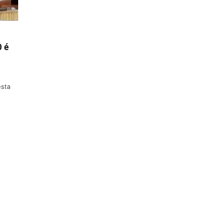
 é
esta