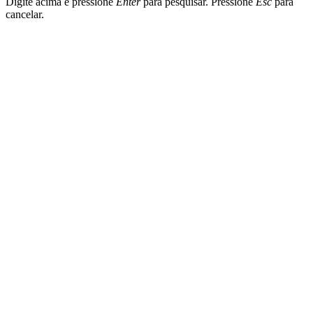
Digite acima e pressione
Enter
para pesquisar. Pressione
Esc
para
cancelar.