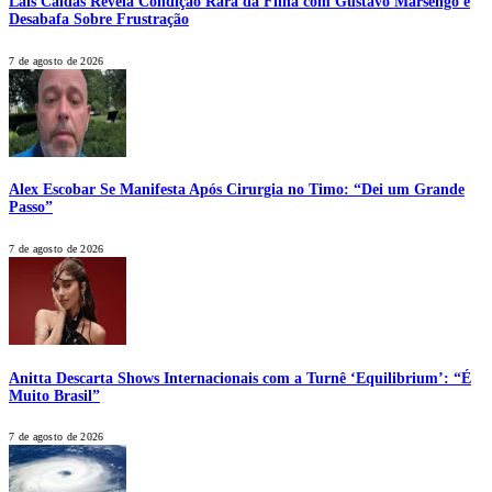
Laís Caldas Revela Condição Rara da Filha com Gustavo Marsengo e
Desabafa Sobre Frustração
7 de agosto de 2026
Alex Escobar Se Manifesta Após Cirurgia no Timo: “Dei um Grande
Passo”
7 de agosto de 2026
Anitta Descarta Shows Internacionais com a Turnê ‘Equilibrium’: “É
Muito Brasil”
7 de agosto de 2026