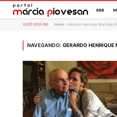
BBB
N
VOCÊ ESTÁ EM:
Home
»
Gerardo Henrique Machado Ren
NAVEGANDO:
GERARDO HENRIQUE 