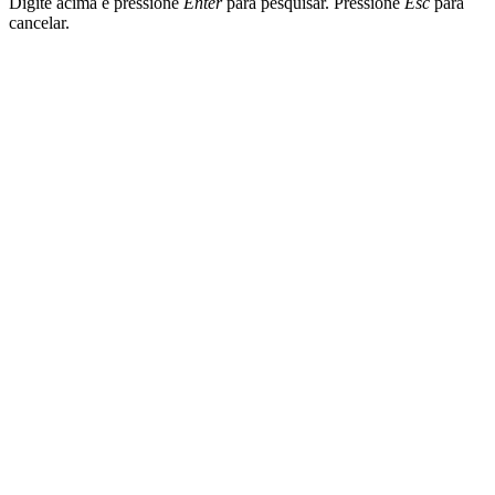
Digite acima e pressione
Enter
para pesquisar. Pressione
Esc
para
cancelar.