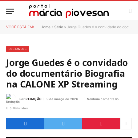
VOCÊ ESTÁ EM:
Home
»
Série
»
Jorge Guedes é o convidado do documentário Biografia na CALONE XP Streaming
DESTAQUES
Jorge Guedes é o convidado
do documentário Biografia
na CALONE XP Streaming
Por
REDAÇÃO
9 de março de 2026
Nenhum comentário
5 Mins lidos