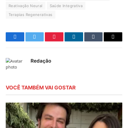
Reativação Neural
Saúde Integrativa
Terapias Regenerativas
Facebook
Twitter
Pinterest
LinkedIn
Tumblr
E-
mail
Redação
VOCÊ TAMBÉM VAI GOSTAR