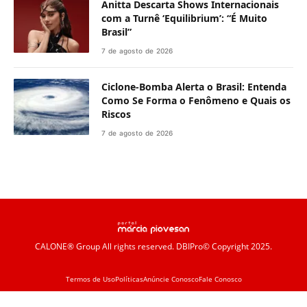
Anitta Descarta Shows Internacionais
com a Turnê ‘Equilibrium’: “É Muito
Brasil”
7 de agosto de 2026
Ciclone-Bomba Alerta o Brasil: Entenda
Como Se Forma o Fenômeno e Quais os
Riscos
7 de agosto de 2026
CALONE® Group
All rights reserved. DBIPro© Copyright 2025.
Termos de Uso
Políticas
Anúncie Conosco
Fale Conosco