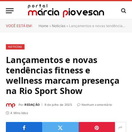
VOCÊ ESTÁ EM:
Home
»
Noticías
»
Lançamentos e novas tendências fitness e wellness marcam presença na Rio Sport Show
NOTICÍAS
Lançamentos e novas
tendências fitness e
wellness marcam presença
na Rio Sport Show
Por
REDAÇÃO
9 de julho de 2025
Nenhum comentário
4 Mins lidos