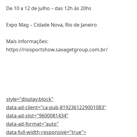
De 10 a 12 de julho – das 12h às 20hs
Expo Mag – Cidade Nova, Rio de Janeiro
Mais informações:
https://riosportshow.savagetgroup.com.br/
style="display:block"
data-ad-client="ca-pub-8192361229001083"
data-ad-slot="9600081434"
data-ad-format="auto"
data-full-width-responsive="true">