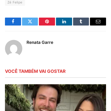
Zé Felipe
Facebook
Twitter
Pinterest
LinkedIn
Tumblr
E-
mail
Renata Garre
VOCÊ TAMBÉM VAI GOSTAR