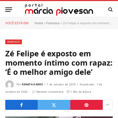
VOCÊ ESTÁ EM:
Home
»
Famosos
»
Zé Felipe é exposto em momento íntimo com rapaz: ‘É o melhor amigo dele’
FAMOSOS
Zé Felipe é exposto em
momento íntimo com rapaz:
‘É o melhor amigo dele’
Por
RENATA GARRE
1 de outubro de 2025
Atualizado:
1 de
outubro de 2025
Nenhum comentário
1 Min de leitura